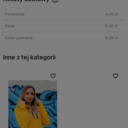
Cena nie zawiera ewentualnych kosztów płatności
Paczkomat
0,00 zł
Kurier
15,90 zł
Kurier pobranie
19,90 zł
Inne z tej kategorii
bionych
bionych
Do ulubionych
Do ulubionych
Do ulubi
Do ulubi