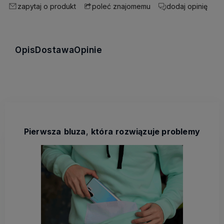
zapytaj o produkt
dodaj opinię
poleć znajomemu
Opis
Dostawa
Opinie
Pierwsza
bluza
,
która
rozwiązuje problemy