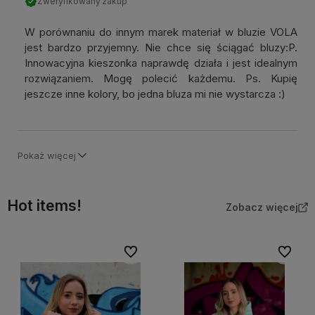
Zweryfikowany zakup
W porównaniu do innym marek materiał w bluzie VOLA
jest bardzo przyjemny. Nie chce się ściągać bluzy:P.
Innowacyjna kieszonka naprawdę działa i jest idealnym
rozwiązaniem. Mogę polecić każdemu. Ps. Kupię
jeszcze inne kolory, bo jedna bluza mi nie wystarcza :)
Pokaż więcej
Hot items!
Zobacz więcej
Do ulubionych
Do ulubi