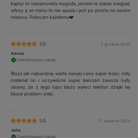
kaptur to niesamowita wygoda, jestem w stanie związać
włosy a on mimo to nie spada i jest po prostu na swoim
miejscu. Polecam każdemu❤️
5
/5
3 grudnia 2020
Adrian
Zweryfikowany zakup
Bluza jak najbardziej warta swojej ceny super kolor, miły
materiał no i oczywiście super kieszeń zawsze były
obawy, że z tego typu bluzy wyleci telefon dzięki tej
bluzie problem znikł.
5
/5
17 sierpnia 2020
Julia
Zweryfikowany zakup