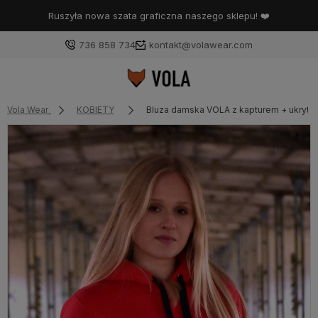
Ruszyła nowa szata graficzna naszego sklepu! ❤️
736 858 734
kontakt@volawear.com
Vola Wear
KOBIETY
Bluza damska VOLA z kapturem + ukryta 