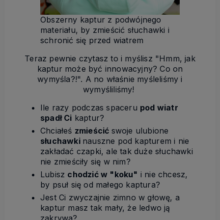
Obszerny kaptur z podwójnego
materiału, by zmieścić słuchawki i
schronić się przed wiatrem
Teraz pewnie czytasz to i myślisz "Hmm, jak
kaptur może być innowacyjny? Co on
wymyśla?!". A no właśnie myśleliśmy i
wymyśliliśmy!
Ile razy podczas spaceru
pod wiatr
spadł Ci
kaptur?
Chciałeś
zmieścić
swoje ulubione
słuchawki
nauszne pod kapturem i nie
zakładać czapki, ale tak duże słuchawki
nie zmieściły się w nim?
Lubisz
chodzić w "koku"
i nie chcesz,
by psuł się od małego kaptura?
Jest Ci zwyczajnie zimno w głowę, a
kaptur masz tak mały, że ledwo ją
zakrywa?