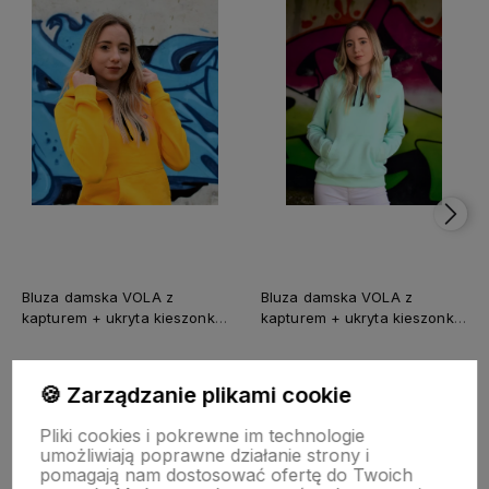
Bluza damska VOLA z
Bluza damska VOLA z
kapturem + ukryta kieszonka
kapturem + ukryta kieszonka
na telefon
na telefon
249,00 zł
249,00 zł
🍪 Zarządzanie plikami cookie
Pliki cookies i pokrewne im technologie
Do koszyka
Do koszyka
umożliwiają poprawne działanie strony i
pomagają nam dostosować ofertę do Twoich