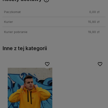
Cena nie zawiera ewentualnych kosztów płatności
Paczkomat
0,00 zł
Kurier
15,90 zł
Kurier pobranie
19,90 zł
Inne z tej kategorii
bionych
bionych
Do ulubionych
Do ulubionych
Do ulubi
Do ulubi