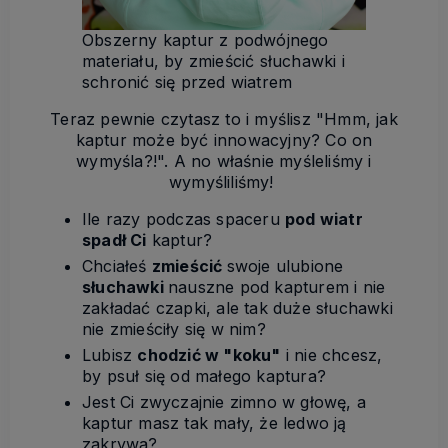
Obszerny kaptur z podwójnego
materiału, by zmieścić słuchawki i
schronić się przed wiatrem
Teraz pewnie czytasz to i myślisz "Hmm, jak
kaptur może być innowacyjny? Co on
wymyśla?!". A no właśnie myśleliśmy i
wymyśliliśmy!
Ile razy podczas spaceru
pod wiatr
spadł Ci
kaptur?
Chciałeś
zmieścić
swoje ulubione
słuchawki
nauszne pod kapturem i nie
zakładać czapki, ale tak duże słuchawki
nie zmieściły się w nim?
Lubisz
chodzić w "koku"
i nie chcesz,
by psuł się od małego kaptura?
Jest Ci zwyczajnie zimno w głowę, a
kaptur masz tak mały, że ledwo ją
zakrywa?