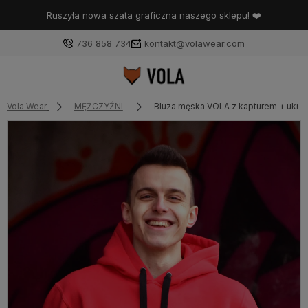
Ruszyła nowa szata graficzna naszego sklepu! ❤️
736 858 734
kontakt@volawear.com
Vola Wear
MĘŻCZYŹNI
Bluza męska VOLA z kapturem + ukryt