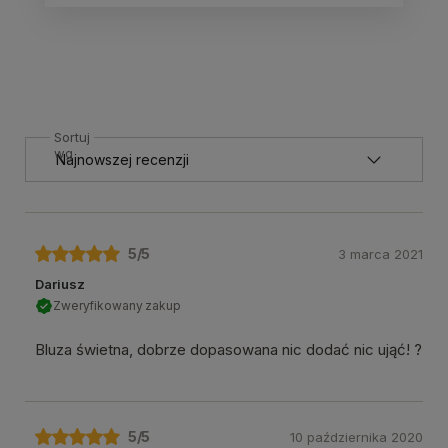
Sortuj
wg
5
/5
3 marca 2021
Dariusz
Zweryfikowany zakup
Bluza świetna, dobrze dopasowana nic dodać nic ująć! ?
5
/5
10 października 2020