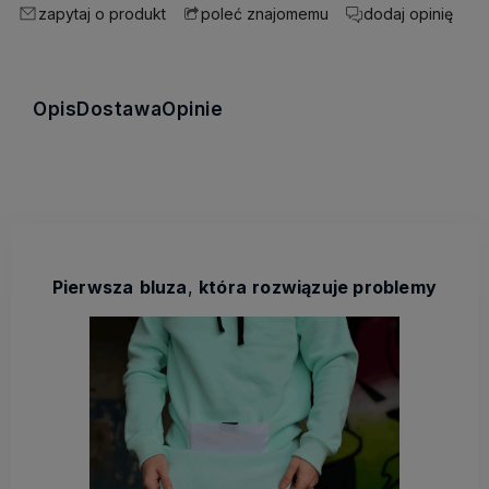
zapytaj o produkt
dodaj opinię
poleć znajomemu
Opis
Dostawa
Opinie
Pierwsza
bluza
,
która
rozwiązuje problemy