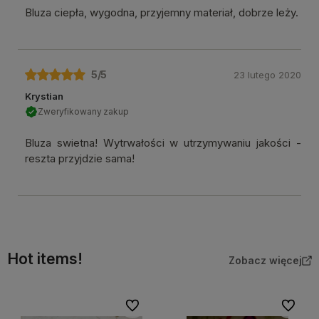
Bluza ciepła, wygodna, przyjemny materiał, dobrze leży.
5
/5
23 lutego 2020
Krystian
Zweryfikowany zakup
Bluza swietna! Wytrwałości w utrzymywaniu jakości -
reszta przyjdzie sama!
Hot items!
Zobacz więcej
Do ulubionych
Do ulubi